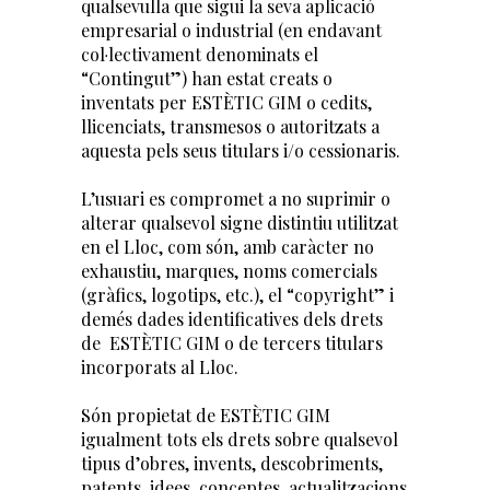
qualsevulla que sigui la seva aplicació
empresarial o industrial (en endavant
col·lectivament denominats el
“Contingut”) han estat creats o
inventats per ESTÈTIC GIM o cedits,
llicenciats, transmesos o autoritzats a
aquesta pels seus titulars i/o cessionaris.
L’usuari es compromet a no suprimir o
alterar qualsevol signe distintiu utilitzat
en el Lloc, com són, amb caràcter no
exhaustiu, marques, noms comercials
(gràfics, logotips, etc.), el “copyright” i
demés dades identificatives dels drets
de ESTÈTIC GIM o de tercers titulars
incorporats al Lloc.
Són propietat de ESTÈTIC GIM
igualment tots els drets sobre qualsevol
tipus d’obres, invents, descobriments,
patents, idees, conceptes, actualitzacions