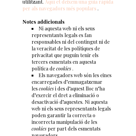
utilitzant.
Aquí et deixem una guia ràpida
per als navegadors més populars
.
Notes addicionals
Ni aquesta web ni els seus
representants legals es fan
responsables ni del contingut ni de
la veracitat de les polítiques de
privacitat que puguin tenir els
tercers esmentats en aquesta
política de
cookies
.
Els navegadors web són les eines
encarregades d’emmagatzemar
les
cookies
i des d’aquest lloc n’ha
d’exercir el dret a eliminació o
desactivació d’aquestes. Ni aquesta
web ni els seus representants legals
poden garantir la correcta o
incorrecta manipulació de les
cookies
per part dels esmentats
navegadors.