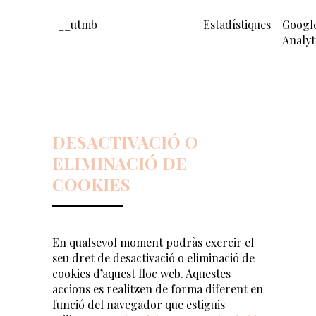
__utmb
Estadístiques
Googl
Analyt
DESACTIVACIÓ O
ELIMINACIÓ DE
COOKIES
En qualsevol moment podràs exercir el
seu dret de desactivació o eliminació de
cookies d’aquest lloc web. Aquestes
accions es realitzen de forma diferent en
funció del navegador que estiguis