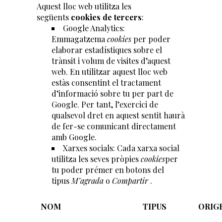
Aquest lloc web utilitza les
següents
cookies de tercers
:
Google Analytics:
Emmagatzema
cookies
per poder
elaborar estadístiques sobre el
trànsit i volum de visites d’aquest
web. En utilitzar aquest lloc web
estàs consentint el tractament
d’informació sobre tu per part de
Google. Per tant, l’exercici de
qualsevol dret en aquest sentit haurà
de fer-se comunicant directament
amb Google.
Xarxes socials: Cada xarxa social
utilitza les seves pròpies
cookies
per
tu poder prémer en botons del
tipus
M’agrada
o
Compartir
.
NOM
TIPUS
ORIG