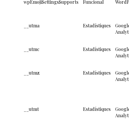
wpEmojiSettingsSupports
Funcional
WordP
__utma
Estadístiques
Googl
Analyt
__utmc
Estadístiques
Googl
Analyt
__utmz
Estadístiques
Googl
Analyt
__utmt
Estadístiques
Googl
Analyt