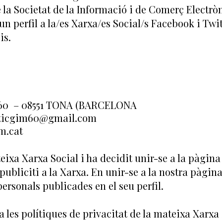
 de la Societat de la Informació i de Comerç Elect
un perfil a la/es Xarxa/es Social/s Facebook i Twit
is.
60 – 08551 TONA (BARCELONA
ticgim60@gmail.com
m.cat
ateixa Xarxa Social i ha decidit unir-se a la pàgi
publiciti a la Xarxa. En unir-se a la nostra pàgin
ersonals publicades en el seu perfil.
 les polítiques de privacitat de la mateixa Xarxa 