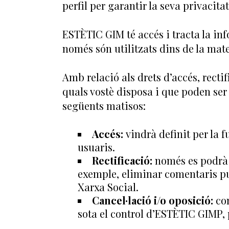
perfil per garantir la seva privacitat
ESTÈTIC GIM té accés i tracta la in
només són utilitzats dins de la mate
Amb relació als drets d’accés, rectif
quals vostè disposa i que poden ser
següents matisos:
Accés:
vindrà definit per la f
usuaris.
Rectificació:
només es podrà s
exemple, eliminar comentaris pu
Xarxa Social.
Cancel·lació i/o oposició:
com
sota el control d’ESTÈTIC GIMP, p