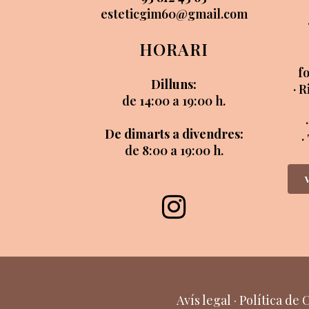
esteticgim60@gmail.com
HORARI
f
Dilluns:
· 
de 14:00 a 19:00 h.
De dimarts a divendres:
·
de 8:00 a 19:00 h.
Avís legal
·
Política de 