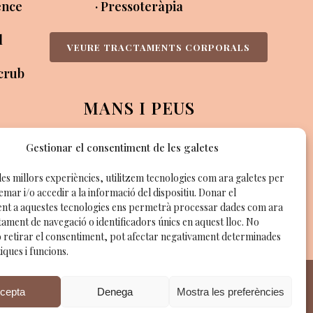
ence
· Pressoteràpia
l
VEURE TRACTAMENTS CORPORALS
Scrub
MANS I PEUS
· Manicures
Gestionar el consentiment de les galetes
· Pedicures
RALS
les millors experiències, utilitzem tecnologies com ara galetes per
ar i/o accedir a la informació del dispositiu. Donar el
VEURE MANICURES I PEDICURES
nt a aquestes tecnologies ens permetrà processar dades com ara
ament de navegació o identificadors únics en aquest lloc. No
o retirar el consentiment, pot afectar negativament determinades
iques i funcions.
Què ens vols dir?
cepta
Denega
Mostra les preferències
nd powered by:
BitWorks