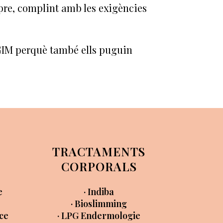
mpre, complint amb les exigències
 GIM perquè també ells puguin
TRACTAMENTS
CORPORALS
e
· Indiba
· Bioslimming
nce
· LPG Endermologie