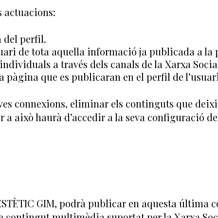
s actuacions:
del perfil.
usuari de tota aquella informació ja publicada a l
individuals a través dels canals de la Xarxa Socia
la pàgina que es publicaran en el perfil de l’usuari
ves connexions, eliminar els continguts que deixi
 a això haurà d’accedir a la seva configuració de 
’ESTÈTIC GIM, podrà publicar en aquesta última c
de contingut multimèdia suportat per la Xarxa Socia