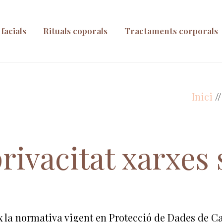
facials
Rituals coporals
Tractaments corporals
Inici
//
privacitat xarxes 
 la normativa vigent en Protecció de Dades de Car