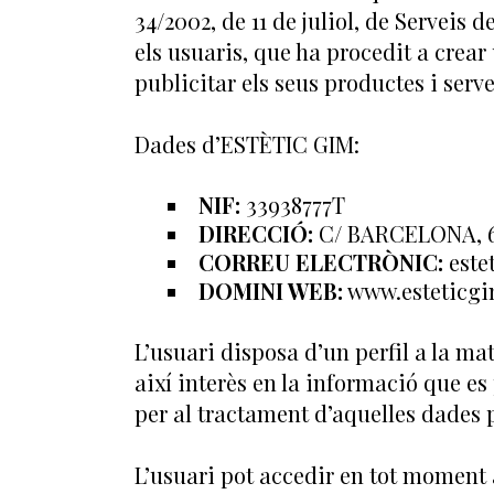
34/2002, de 11 de juliol, de Serveis
els usuaris, que ha procedit a crear 
publicitar els seus productes i serve
Dades d’ESTÈTIC GIM:
NIF:
33938777T
DIRECCIÓ:
C/ BARCELONA, 
CORREU ELECTRÒNIC:
este
DOMINI WEB:
www.esteticgi
L’usuari disposa d’un perfil a la m
així interès en la informació que es 
per al tractament d’aquelles dades p
L’usuari pot accedir en tot moment a