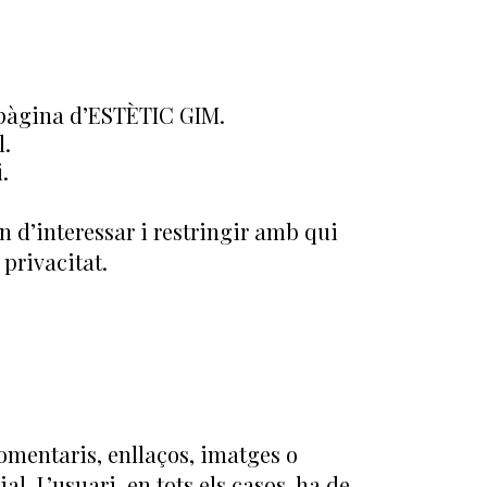
a pàgina d’ESTÈTIC GIM.
l.
.
n d’interessar i restringir amb qui
privacitat.
omentaris, enllaços, imatges o
l. L’usuari, en tots els casos, ha de